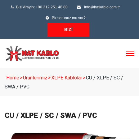
Bizi Arayın: +90 212 251 48 80
info@hatkablo.com.tr
Bir sorunuz mu var?
BIZI
ARAYIN
Home
>
Ürünlerimiz
>
XLPE Kablolar
>
CU / XLPE / SC /
SWA / PVC
CU / XLPE / SC / SWA / PVC