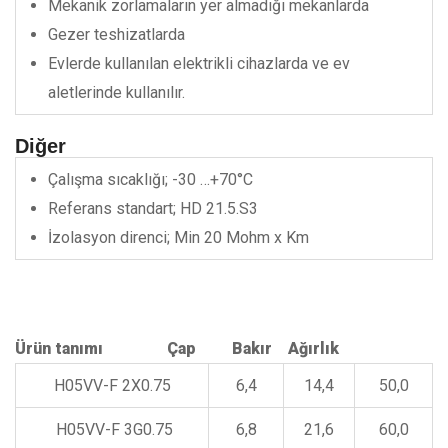
Mekanik zorlamaların yer almadığı mekanlarda
Gezer teshizatlarda
Evlerde kullanılan elektrikli cihazlarda ve ev
aletlerinde kullanılır.
Diğer
Çalışma sıcaklığı; -30 …+70°C
Referans standart; HD 21.5.S3
İzolasyon direnci; Min 20 Mohm x Km
Ürün tanımı
Çap
Bakır
Ağırlık
H05VV-F 2X0.75
6,4
14,4
50,0
H05VV-F 3G0.75
6,8
21,6
60,0