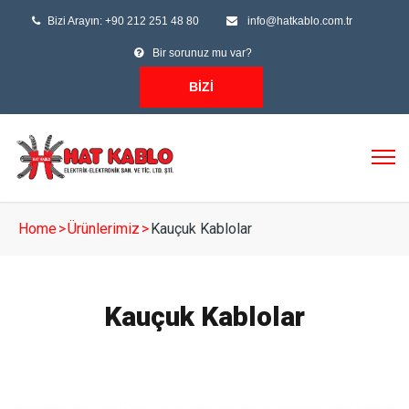
Bizi Arayın: +90 212 251 48 80
info@hatkablo.com.tr
Bir sorunuz mu var?
BIZI
ARAYIN
Home
>
Ürünlerimiz
>
Kauçuk Kablolar
Kauçuk Kablolar