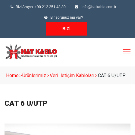
Bizi Arayın: +90 212 251 48 80
info@hatkablo.com.tr
Bir sorunuz mu var?
BIZI
ARAYIN
Home
>
Ürünlerimiz
>
Veri İletişim Kabloları
>
CAT 6 U/UTP
CAT 6 U/UTP