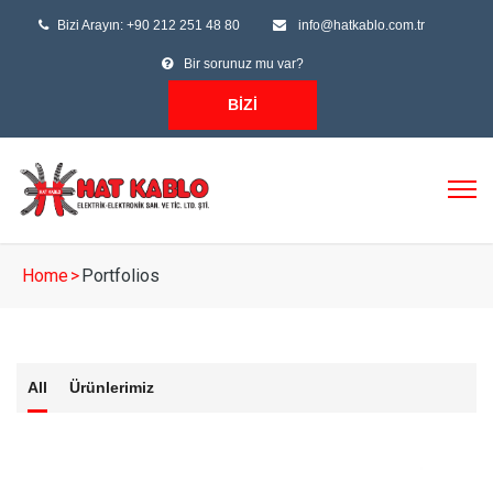
Bizi Arayın: +90 212 251 48 80
info@hatkablo.com.tr
Bir sorunuz mu var?
BIZI
ARAYIN
Home
>
Portfolios
All
Ürünlerimiz